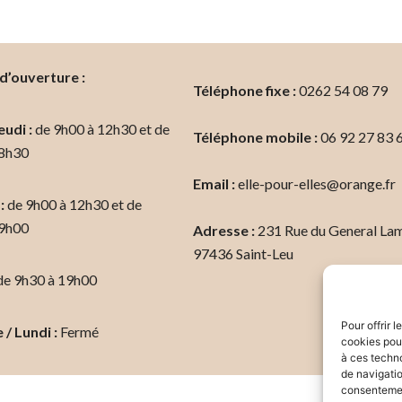
d’ouverture :
Téléphone fixe :
0262 54 08 79
eudi :
de 9h00 à 12h30 et de
Téléphone mobile :
06 92 27 83 
18h30
Email :
elle-pour-elles@orange.fr
:
de 9h00 à 12h30 et de
19h00
Adresse :
231 Rue du General Lam
97436 Saint-Leu
e 9h30 à 19h00
Pour offrir 
/ Lundi :
Fermé
cookies pour
à ces techn
de navigatio
consentement